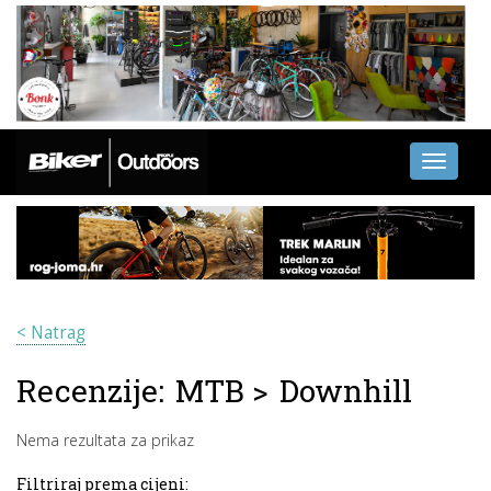
Toggle
navigati
< Natrag
Recenzije:
MTB
>
Downhill
Nema rezultata za prikaz
Filtriraj prema cijeni: