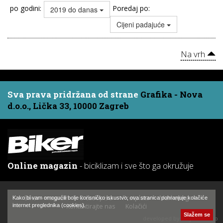
po godini:
Poredaj po:
2019 do danas
Cijeni padajuće
Na vrh
Sva prava pridržana od strane
Grafika - Nova
d.o.o., Lička 33, 10000 Zagreb
Online magazin
- biciklizam i sve što ga okružuje
Biker - magazin
O časopisu
Pretplata
Marketing
Kako bi vam omogućili bolje korisničko iskustvo, ova stranica pohranjuje kolačiće
Kontaktirajte nas
Kolačići
internet preglednika (cookies).
Slažem se
developed by:
Hajtek Studio