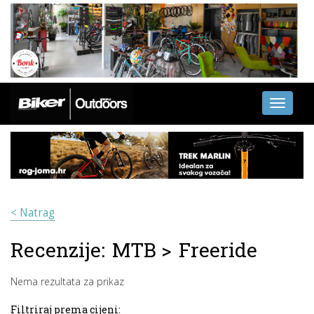
Toggle
navigati
< Natrag
Recenzije:
MTB
>
Freeride
Nema rezultata za prikaz
Filtriraj prema cijeni: