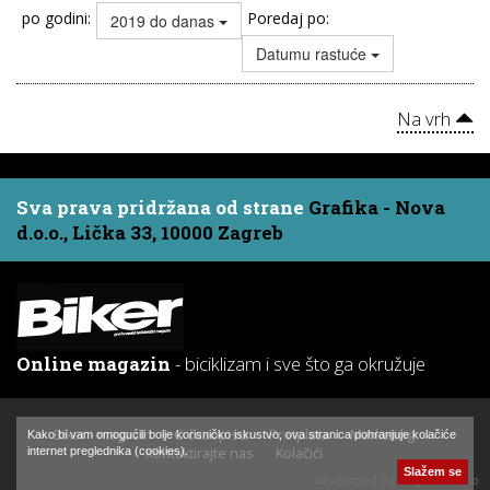
po godini:
Poredaj po:
2019 do danas
Datumu rastuće
Na vrh
Sva prava pridržana od strane
Grafika - Nova
d.o.o., Lička 33, 10000 Zagreb
Online magazin
- biciklizam i sve što ga okružuje
Biker - magazin
O časopisu
Pretplata
Marketing
Kako bi vam omogućili bolje korisničko iskustvo, ova stranica pohranjuje kolačiće
Kontaktirajte nas
Kolačići
internet preglednika (cookies).
Slažem se
developed by:
Hajtek Studio