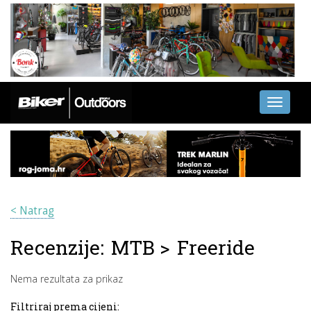
Toggle
navigati
< Natrag
Recenzije:
MTB
>
Freeride
Nema rezultata za prikaz
Filtriraj prema cijeni: