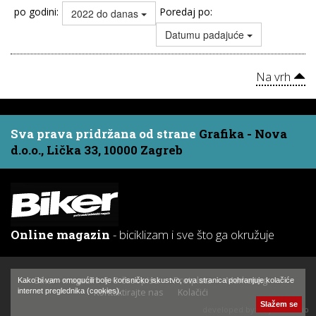
po godini:
Poredaj po:
2022 do danas
Datumu padajuće
Na vrh
Sva prava pridržana od strane
Grafika - Nova
d.o.o., Lička 33, 10000 Zagreb
Online magazin
- biciklizam i sve što ga okružuje
Biker - magazin
O časopisu
Pretplata
Marketing
Kako bi vam omogućili bolje korisničko iskustvo, ova stranica pohranjuje kolačiće
Kontaktirajte nas
Kolačići
internet preglednika (cookies).
Slažem se
developed by:
Hajtek Studio