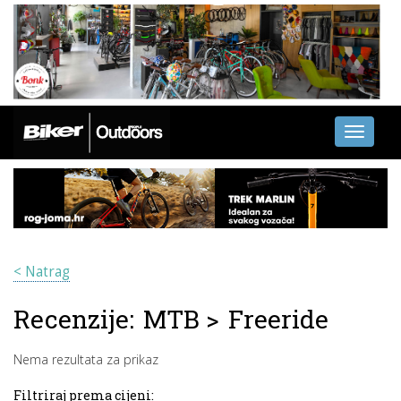
Toggle
navigati
< Natrag
Recenzije:
MTB
>
Freeride
Nema rezultata za prikaz
Filtriraj prema cijeni: