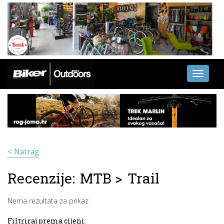
Toggle
navigati
< Natrag
Recenzije:
MTB
>
Trail
Nema rezultata za prikaz
Filtriraj prema cijeni: