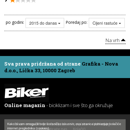
po godini:
Poredaj po:
2015 do danas
Cijeni rastuće
Na vrh
Sva prava pridržana od strane
Grafika - Nova
d.o.o., Lička 33, 10000 Zagreb
Online magazin
- biciklizam i sve što ga okružuje
Biker - magazin
O časopisu
Pretplata
Marketing
Kako bi vam omogućili bolje korisničko iskustvo, ova stranica pohranjuje kolačiće
Kontaktirajte nas
Kolačići
internet preglednika (cookies).