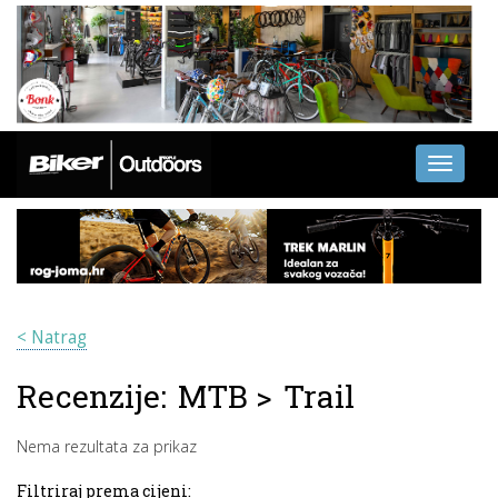
Toggle
navigati
< Natrag
Recenzije:
MTB
>
Trail
Nema rezultata za prikaz
Filtriraj prema cijeni: