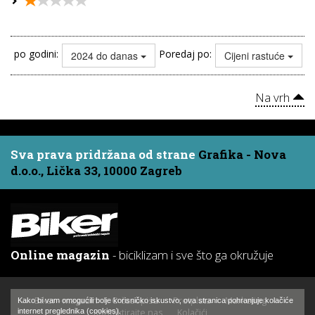
po godini:
Poredaj po:
2024 do danas
Cijeni rastuće
Na vrh
Sva prava pridržana od strane
Grafika - Nova
d.o.o., Lička 33, 10000 Zagreb
Online magazin
- biciklizam i sve što ga okružuje
Biker - magazin
O časopisu
Pretplata
Marketing
Kako bi vam omogućili bolje korisničko iskustvo, ova stranica pohranjuje kolačiće
Kontaktirajte nas
Kolačići
internet preglednika (cookies).