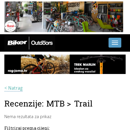
Toggle
navigati
< Natrag
Recenzije:
MTB
>
Trail
Nema rezultata za prikaz
Filtriraj prema cijeni: