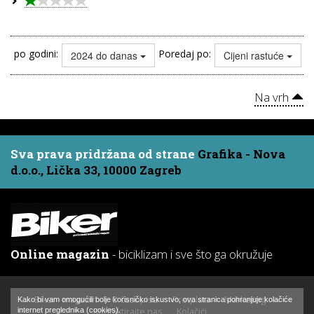
po godini:
Poredaj po:
2024 do danas
Cijeni rastuće
Na vrh
Sva prava pridržana od strane
Grafika - Nova
d.o.o., Lička 33, 10000 Zagreb
Online magazin
- biciklizam i sve što ga okružuje
Biker - magazin
O časopisu
Pretplata
Marketing
Kako bi vam omogućili bolje korisničko iskustvo, ova stranica pohranjuje kolačiće
Kontaktirajte nas
Kolačići
internet preglednika (cookies).