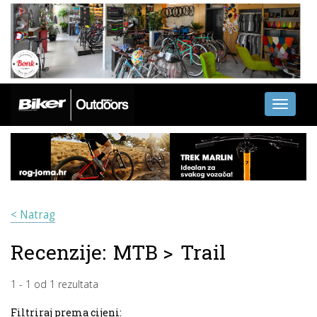
Toggle
navigati
< Natrag
Recenzije:
MTB
>
Trail
1
-
1
od
1
rezultata
Filtriraj prema cijeni: