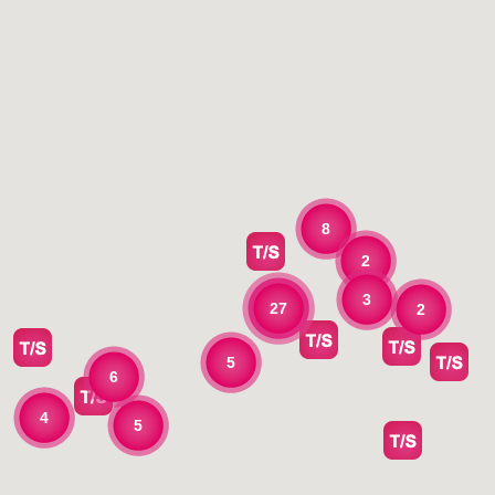
8
2
3
27
2
5
6
4
5