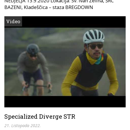
NEDJELJA 13.9.2020 Lokacija: Sv. Ivan Zelina, ŠRC
BAZENI, Kladeščica – staza BREGDOWN
Video
Specialized Diverge STR
21. Listopada 2022.