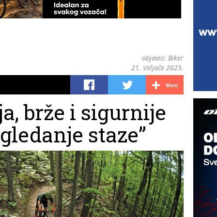
objavio:
Biker
21. Veljače 2025.
, brže i sigurnije
“gledanje staze”