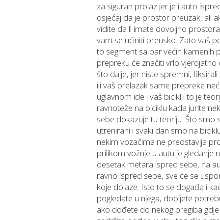
za siguran prolaz jer je i auto ispre
osjećaj da je prostor preuzak, ali 
vidite da li imate dovoljno prostora,
vam se učiniti preusko. Zato vaš p
to segment sa par većih kamenih pr
prepreku će značiti vrlo vjerojatno
što dalje, jer niste spremni, fiksiral
ili vaš prelazak same prepreke neće 
uglavnom ide i vaš bicikl i to je teo
ravnoteže na biciklu kada jurite ne
sebe dokazuje tu teoriju. Što smo st
utrenirani i svaki dan smo na bicik
nekim vozačima ne predstavlja prob
prilikom vožnje u autu je gledanje 
desetak metara ispred sebe, na aut
ravno ispred sebe, sve će se uspor
koje dolaze. Isto to se događa i kad
pogledate u njega, dobijete potrebu s
ako dođete do nekog pregiba gdje s