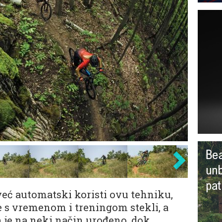
eć automatski koristi ovu tehniku,
e s vremenom i treningom stekli, a
im je na neki način urođeno, dok