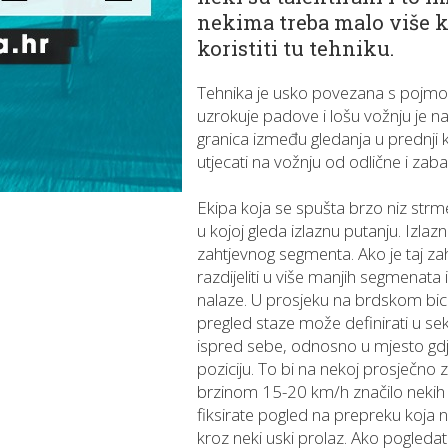
nekima treba malo više k
koristiti tu tehniku.
Tehnika je usko povezana s pojmom “
uzrokuje padove i lošu vožnju je nač
granica između gledanja u prednji 
utjecati na vožnju od odlične i zaba
Ekipa koja se spušta brzo niz strme 
u kojoj gleda izlaznu putanju. Izlazn
zahtjevnog segmenta. Ako je taj z
razdijeliti u više manjih segmenata i
nalaze. U prosjeku na brdskom bicikl
pregled staze može definirati u se
ispred sebe, odnosno u mjesto gdj
poziciju. To bi na nekoj prosječno 
brzinom 15-20 km/h značilo nekih 5
fiksirate pogled na prepreku koja 
kroz neki uski prolaz. Ako pogleda