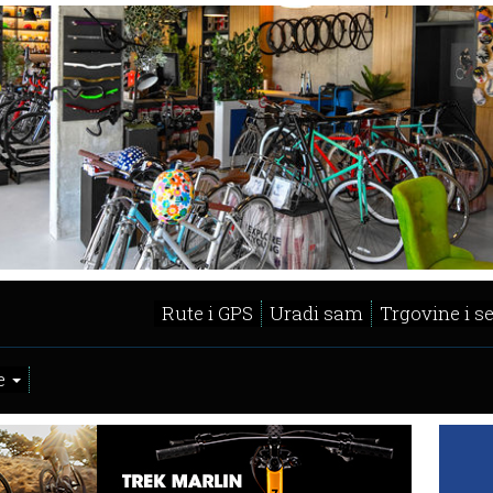
Rute i GPS
Uradi sam
Trgovine i s
e