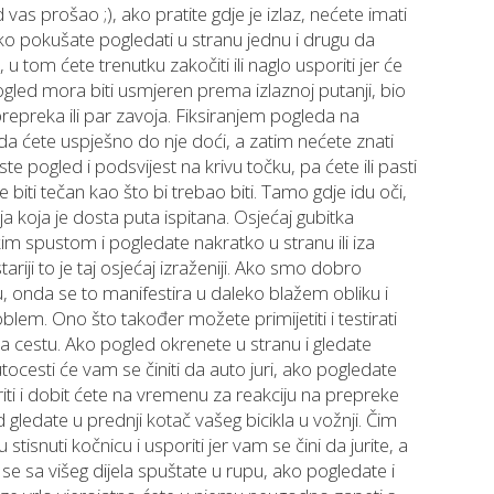
d vas prošao ;), ako pratite gdje je izlaz, nećete imati
ako pokušate pogledati u stranu jednu i drugu da
 u tom ćete trenutku zakočiti ili naglo usporiti jer će
ogled mora biti usmjeren prema izlaznoj putanji, bio
epreka ili par zavoja. Fiksiranjem pogleda na
 da ćete uspješno do nje doći, a zatim nećete znati
i ste pogled i podsvijest na krivu točku, pa ćete ili pasti
biti tečan kao što bi trebao biti. Tamo gdje idu oči,
rija koja je dosta puta ispitana. Osjećaj gubitka
kim spustom i pogledate nakratko u stranu ili iza
ariji to je taj osjećaj izraženiji. Ako smo dobro
lu, onda se to manifestira u daleko blažem obliku i
lem. Ono što također možete primijetiti i testirati
na cestu. Ako pogled okrenete u stranu i gledate
ocesti će vam se činiti da auto juri, ako pogledate
iti i dobit ćete na vremenu za reakciju na prepreke
 gledate u prednji kotač vašeg bicikla u vožnji. Čim
tisnuti kočnicu i usporiti jer vam se čini da jurite, a
e sa višeg dijela spuštate u rupu, ako pogledate i