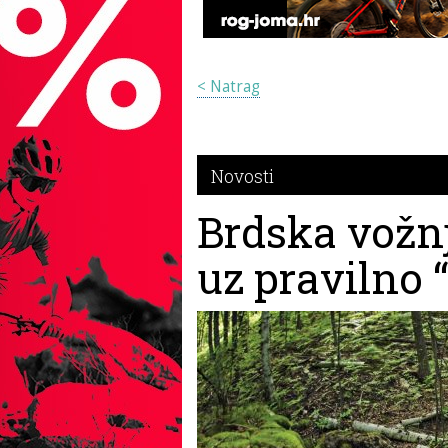
< Natrag
Novosti
Brdska vožnja
uz pravilno 