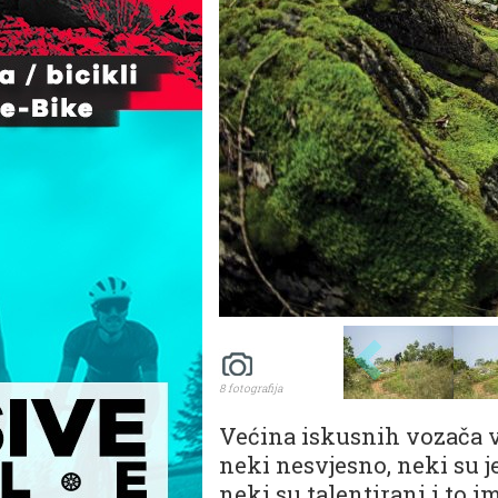
8 fotografija
Većina iskusnih vozača v
neki nesvjesno, neki su j
neki su talentirani i to 