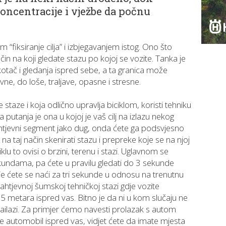
oncentracije i vježbe da počnu
fiksiranje cilja” i izbjegavanjem istog. Ono što
in na koji gledate stazu po kojoj se vozite. Tanka je
kotač i gledanja ispred sebe, a ta granica može
vne, do loše, traljave, opasne i stresne.
staze i koja odlično upravlja biciklom, koristi tehniku
a putanja je ona u kojoj je vaš cilj na izlazu nekog
ahtjevni segment jako dug, onda ćete ga podsvjesno
 na taj način skenirati stazu i prepreke koje se na njoj
u to ovisi o brzini, terenu i stazi. Uglavnom se
kundama, pa ćete u pravilu gledati do 3 sekunde
e ćete se naći za tri sekunde u odnosu na trenutnu
zahtjevnoj šumskoj tehničkoj stazi gdje vozite
 metara ispred vas. Bitno je da ni u kom slučaju ne
nailazi. Za primjer ćemo navesti prolazak s autom
te automobil ispred vas, vidjet ćete da imate mjesta