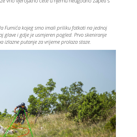
taze vrlo vjerojatno ćete u njemu neugodno zapeti s
 Fumića kojeg smo imali priliku fotkati na jednoj
žaj glave i gdje je usmjeren pogled. Prvo skeniranje
a izlazne putanje za vrijeme prolaza staze.