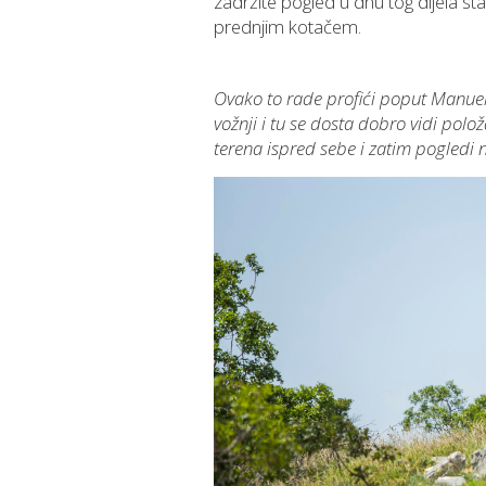
zadržite pogled u dnu tog dijela s
prednjim kotačem.
Ovako to rade profići poput Manuela
vožnji i tu se dosta dobro vidi polo
terena ispred sebe i zatim pogledi n