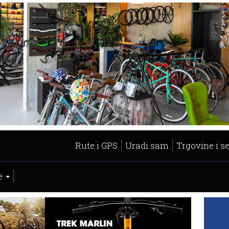
Rute i GPS
Uradi sam
Trgovine i s
e