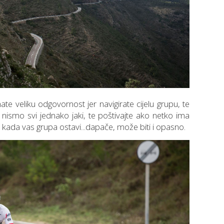
te veliku odgovornost jer navigirate cijelu grupu, te
 nismo svi jednako jaki, te poštivajte ako netko ima
no kada vas grupa ostavi...dapače, može biti i opasno.