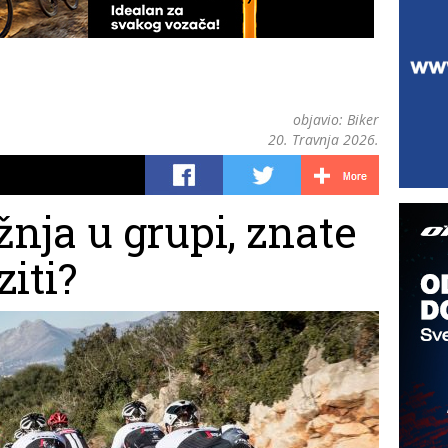
objavio:
Biker
20. Travnja 2026.
nja u grupi, znate
ziti?