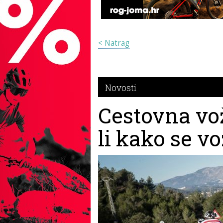
< Natrag
Novosti
Cestovna vož
li kako se vo