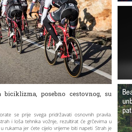
a biciklizma, posebno cestovnog, su
orate se prije svega pridržavati osnovnih pravila.
strah i loša tehnika vožnje, rezultirat će grčevima u
 rukama jer ćete cijelo vrijeme biti napeti. Strah je