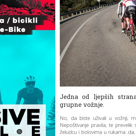
Jedna od ljepših stran
grupne vožnje.
No, da biste uživali u vožnji, m
Nepoštivanje pravila, te prevelik 
želudcu i bolovima u rukama...da, u