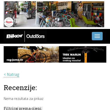
Toggle
navigati
< Natrag
Recenzije:
Nema rezultata za prikaz
Filtriraj prema cijeni: