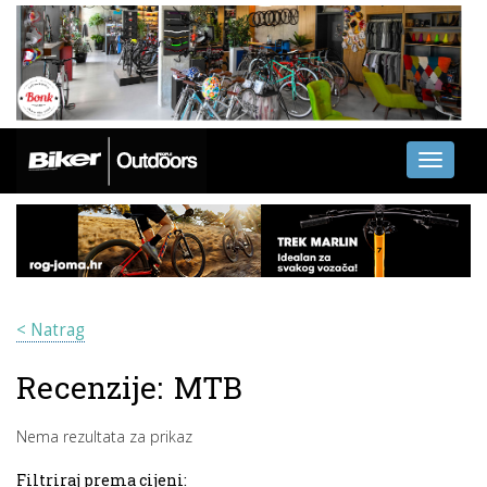
Toggle
navigati
< Natrag
Recenzije:
MTB
Nema rezultata za prikaz
Filtriraj prema cijeni: