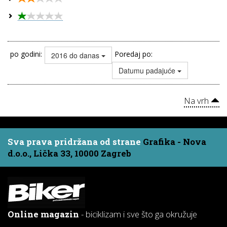
po godini:
Poredaj po:
2016 do danas
Datumu padajuće
Na vrh
Sva prava pridržana od strane
Grafika - Nova
d.o.o., Lička 33, 10000 Zagreb
Online magazin
- biciklizam i sve što ga okružuje