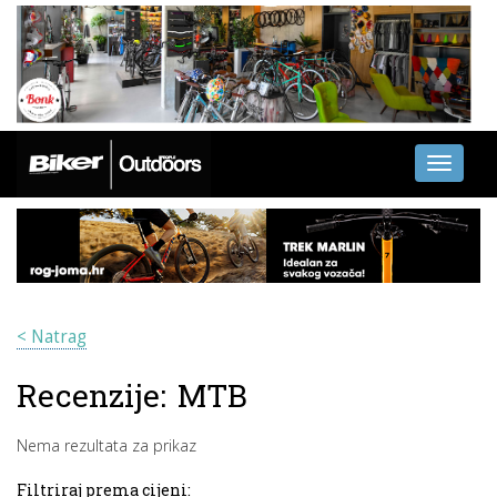
Toggle
navigati
< Natrag
Recenzije:
MTB
Nema rezultata za prikaz
Filtriraj prema cijeni: