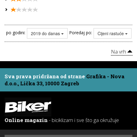
po godini:
Poredaj po:
2019 do danas
Cijeni rastuće
Na vrh
Sva prava pridržana od strane
Grafika - Nova
d.o.o., Lička 33, 10000 Zagreb
Online magazin
- biciklizam i sve što ga okružuje