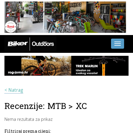
Toggle
navigati
< Natrag
Recenzije:
MTB
>
XC
Nema rezultata za prikaz
Filtriraj prema cijeni: