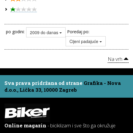
po godini:
Poredaj po:
2009 do danas
Cijeni padajuće
Na vrh
Sva prava pridržana od strane
Grafika - Nova
d.o.o., Lička 33, 10000 Zagreb
Online magazin
- biciklizam i sve što ga okružuje