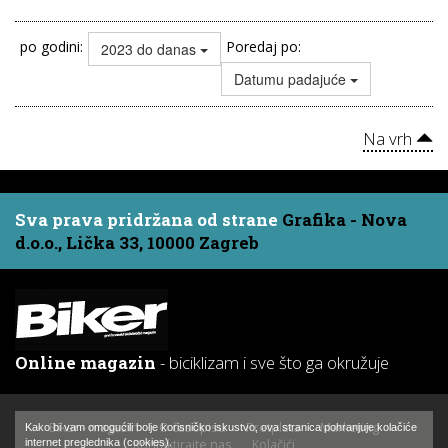
po godini:
Poredaj po:
2023 do danas
Datumu padajuće
Na vrh
Sva prava pridržana od strane
Grafika - Nova
d.o.o., Lička 33, 10000 Zagreb
Online magazin
- biciklizam i sve što ga okružuje
Biker - magazin
O časopisu
Pretplata
Marketing
Kako bi vam omogućili bolje korisničko iskustvo, ova stranica pohranjuje kolačiće
Kontaktirajte nas
Kolačići
internet preglednika (cookies).