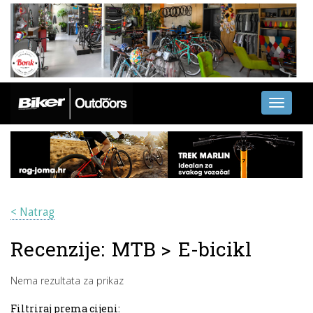
Toggle
navigati
< Natrag
Recenzije:
MTB
>
E-bicikl
Nema rezultata za prikaz
Filtriraj prema cijeni: