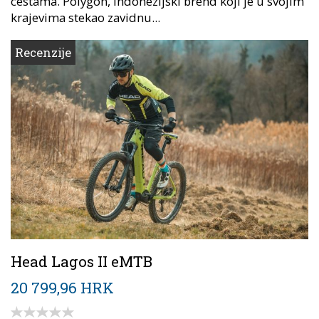
cestama. Polygon, indonezijski brend koji je u svojim
krajevima stekao zavidnu...
Recenzije
Head Lagos II eMTB
20 799,96 HRK