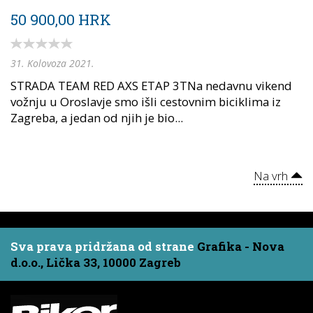
50 900,00 HRK
31. Kolovoza 2021.
STRADA TEAM RED AXS ETAP 3TNa nedavnu vikend
vožnju u Oroslavje smo išli cestovnim biciklima iz
Zagreba, a jedan od njih je bio...
Na vrh
Sva prava pridržana od strane
Grafika - Nova
d.o.o., Lička 33, 10000 Zagreb