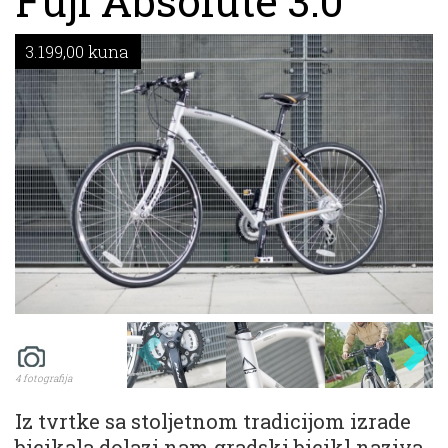
Fuji Absolute 3.0
3.199,00 kuna
4 fotografija
Iz tvrtke sa stoljetnom tradicijom izrade
bicikala dolazi nam gradski bicikl naziva