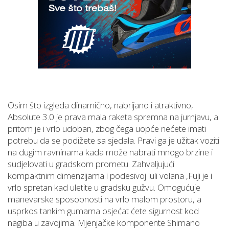
Osim što izgleda dinamično, nabrijano i atraktivno,
Absolute 3.0 je prava mala raketa spremna na jurnjavu, a
pritom je i vrlo udoban, zbog čega uopće nećete imati
potrebu da se podižete sa sjedala. Pravi ga je užitak voziti
na dugim ravninama kada može nabrati mnogo brzine i
sudjelovati u gradskom prometu. Zahvaljujući
kompaktnim dimenzijama i podesivoj luli volana ,Fuji je i
vrlo spretan kad uletite u gradsku gužvu. Omogućuje
manevarske sposobnosti na vrlo malom prostoru, a
usprkos tankim gumama osjećat ćete sigurnost kod
nagiba u zavojima. Mjenjačke komponente Shimano