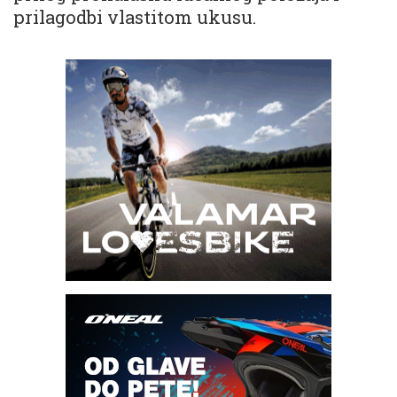
prilagodbi vlastitom ukusu.