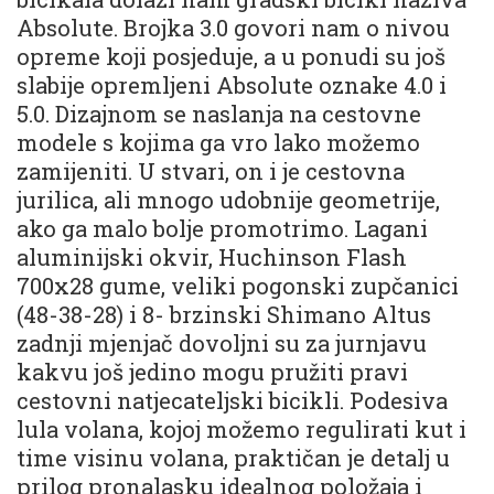
Absolute. Brojka 3.0 govori nam o nivou
opreme koji posjeduje, a u ponudi su još
slabije opremljeni Absolute oznake 4.0 i
5.0. Dizajnom se naslanja na cestovne
modele s kojima ga vro lako možemo
zamijeniti. U stvari, on i je cestovna
jurilica, ali mnogo udobnije geometrije,
ako ga malo bolje promotrimo. Lagani
aluminijski okvir, Huchinson Flash
700x28 gume, veliki pogonski zupčanici
(48-38-28) i 8- brzinski Shimano Altus
zadnji mjenjač dovoljni su za jurnjavu
kakvu još jedino mogu pružiti pravi
cestovni natjecateljski bicikli. Podesiva
lula volana, kojoj možemo regulirati kut i
time visinu volana, praktičan je detalj u
prilog pronalasku idealnog položaja i