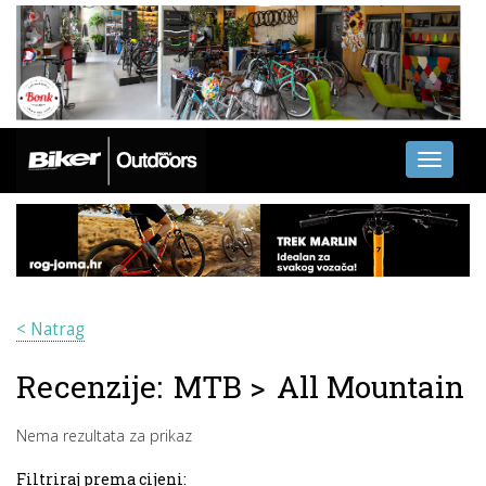
Toggle
navigati
< Natrag
Recenzije:
MTB
>
All Mountain
Nema rezultata za prikaz
Filtriraj prema cijeni: