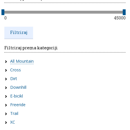
0
45000
Filtriraj prema kategoriji
All Mountain
Cross
Dirt
Downhill
E-bicikl
Freeride
Trail
XC