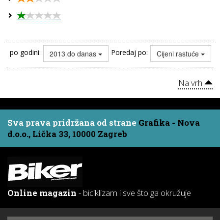
po godini:
Poredaj po:
2013 do danas
Cijeni rastuće
Na vrh
Sva prava pridržana od strane
Grafika - Nova
d.o.o., Lička 33, 10000 Zagreb
Online magazin
- biciklizam i sve što ga okružuje