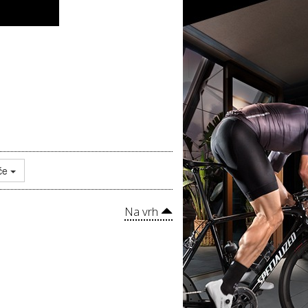
uće
Na vrh