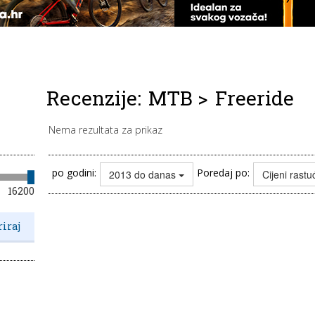
Recenzije:
MTB
>
Freeride
Nema rezultata za prikaz
po godini:
Poredaj po:
2013 do danas
Cijeni rast
16200