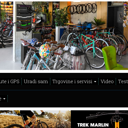
ute i GPS
Uradi sam
Trgovine i servisi
Video
Test
e