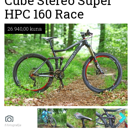
Cube Stereo Super
HPC 160 Race
26.940,00 kuna
5 fotografija