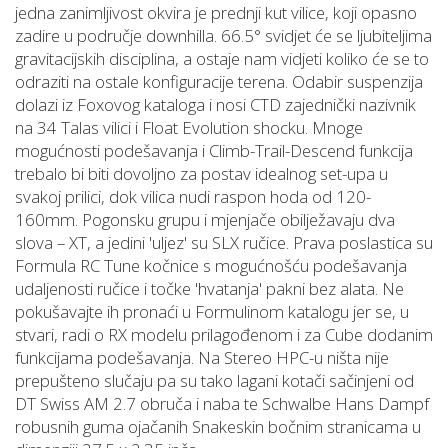
jedna zanimljivost okvira je prednji kut vilice, koji opasno
zadire u područje downhilla. 66.5° svidjet će se ljubiteljima
gravitacijskih disciplina, a ostaje nam vidjeti koliko će se to
odraziti na ostale konfiguracije terena. Odabir suspenzija
dolazi iz Foxovog kataloga i nosi CTD zajednički nazivnik
na 34 Talas vilici i Float Evolution shocku. Mnoge
mogućnosti podešavanja i Climb-Trail-Descend funkcija
trebalo bi biti dovoljno za postav idealnog set-upa u
svakoj prilici, dok vilica nudi raspon hoda od 120-
160mm. Pogonsku grupu i mjenjače obilježavaju dva
slova – XT, a jedini 'uljez' su SLX ručice. Prava poslastica su
Formula RC Tune kočnice s mogućnošću podešavanja
udaljenosti ručice i točke 'hvatanja' pakni bez alata. Ne
pokušavajte ih pronaći u Formulinom katalogu jer se, u
stvari, radi o RX modelu prilagođenom i za Cube dodanim
funkcijama podešavanja. Na Stereo HPC-u ništa nije
prepušteno slučaju pa su tako lagani kotači sačinjeni od
DT Swiss AM 2.7 obruča i naba te Schwalbe Hans Dampf
robusnih guma ojačanih Snakeskin bočnim stranicama u