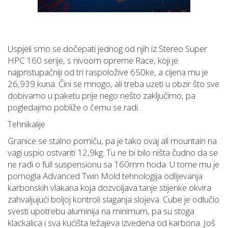
Uspjeli smo se dočepati jednog od njih iz Stereo Super
HPC 160 serije, s nivoom opreme Race, koji je
najpristupačniji od tri raspoložive 650ke, a cijena mu je
26,939 kuna. Čini se mnogo, ali treba uzeti u obzir što sve
dobivamo u paketu prije nego nešto zaključimo, pa
pogledajmo pobliže o čemu se radi.
Tehnikalije
Granice se stalno pomiču, pa je tako ovaj all mountain na
vagi uspio ostvariti 12,9kg. Tu ne bi bilo ništa čudno da se
ne radi o full suspensionu sa 160mm hoda. U tome mu je
pomogla Advanced Twin Mold tehnologija odlijevanja
karbonskih vlakana koja dozvoljava tanje stijenke okvira
zahvaljujući boljoj kontroli slaganja slojeva. Cube je odlučio
svesti upotrebu aluminija na minimum, pa su stoga
klackalica i sva kućišta ležajeva izvedena od karbona. Još