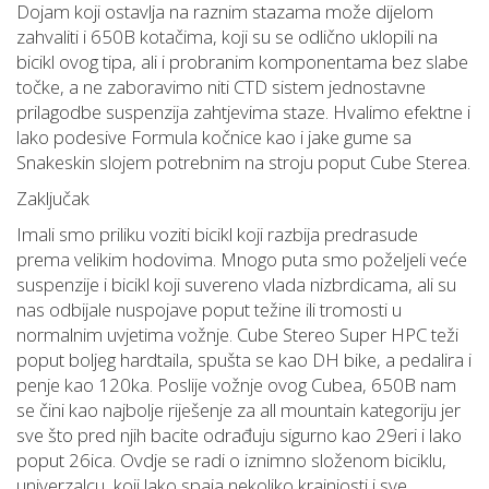
Dojam koji ostavlja na raznim stazama može dijelom
zahvaliti i 650B kotačima, koji su se odlično uklopili na
bicikl ovog tipa, ali i probranim komponentama bez slabe
točke, a ne zaboravimo niti CTD sistem jednostavne
prilagodbe suspenzija zahtjevima staze. Hvalimo efektne i
lako podesive Formula kočnice kao i jake gume sa
Snakeskin slojem potrebnim na stroju poput Cube Sterea.
Zaključak
Imali smo priliku voziti bicikl koji razbija predrasude
prema velikim hodovima. Mnogo puta smo poželjeli veće
suspenzije i bicikl koji suvereno vlada nizbrdicama, ali su
nas odbijale nuspojave poput težine ili tromosti u
normalnim uvjetima vožnje. Cube Stereo Super HPC teži
poput boljeg hardtaila, spušta se kao DH bike, a pedalira i
penje kao 120ka. Poslije vožnje ovog Cubea, 650B nam
se čini kao najbolje riješenje za all mountain kategoriju jer
sve što pred njih bacite odrađuju sigurno kao 29eri i lako
poput 26ica. Ovdje se radi o iznimno složenom biciklu,
univerzalcu, koji lako spaja nekoliko krajnjosti i sve