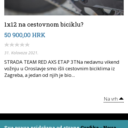
1x12 na cestovnom biciklu?
50 900,00 HRK
31. Kolovoza 2021.
STRADA TEAM RED AXS ETAP 3TNa nedavnu vikend
vožnju u Oroslavje smo išli cestovnim biciklima iz
Zagreba, a jedan od njih je bio...
Na vrh
Sva prava pridržana od strane
Grafika - Nova