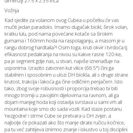
dimenziji 27.5 x 2.35 inča.
Vožnja
Kad sjedite za volanom ovog Cubea u početku će vas
mučiti jedan paradoks. Imamo dugačak bicikl, širok volan,
kratku lulu, pod nama povećane kotače sa širokim
gumama i 160mm hoda na raspolaganju, a masom je u
rangu dobrog hardtaila?! Osim toga, kruti okvir i tvrdoća tj.
efikasnost pedaliranja na nivou su kakve rasne 120-ke,
pa je segment gdje nas, u stvari, najviše iznenađuje na
usponima. Izrazito zatvoren kut vilice (66.5°) čini ga
stabilnim i sposobnim u ulozi DH bicikla, ali s druge strane
krutost, trakcija i lakoća ga čine odličnim penjačem. Isto
tako, zbog svoje robusnosti i proporcija trebao bi biti
mnogo tromiji u zavojitim dijelovima na ravnom, ali ga
dojam manjeg hoda koji ostavlja svrstava u sami vrh all
mountaina koje smo do sada vozili. Kad staze postanu
‘nezgodne’ i strme Cube se pretvara u DH zvijer, a
najbolje će pokazati ako što manje dirate ručicu kočnice,
pa tu već zahtijeva iznimno znanje i iskustvo u toj disciplini.