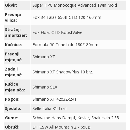
Okvir:
Super HPC Monocoque Advanced Twin Mold
Prednja
Fox 34 Talas 650B CTD 120-160mm
vilica:
Stražnji
Fox Float CTD BoostValve
amortizer:
Kočnice:
Formula RC Tune hidr. 180/180mm
Prednji
Shimano XT
mjenjač:
Zadnji
Shimano XT ShadowPlus 10 brz.
mjenjač:
Ručice
Shimano SLX
mjenjača:
Pogon:
Shimano XT 42x32x24T
Sjedalo:
Selle Italia X1 Trail
Gume:
Schwalbe Hans Dampf, Kevlar, Snakeskin 2.35
Obruči:
DT CSW All Mountain 2.7 650B