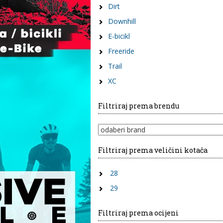
Dirt
Downhill
E-bicikl
Freeride
Trail
XC
Filtriraj prema brendu
Filtriraj prema veličini kotača
28
29
Filtriraj prema ocijeni