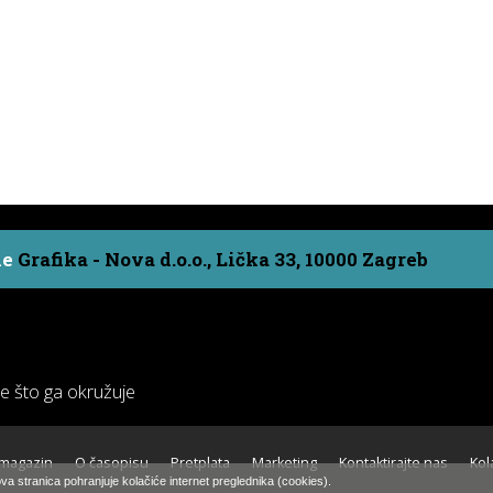
ne
Grafika - Nova d.o.o., Lička 33, 10000 Zagreb
ve što ga okružuje
 magazin
O časopisu
Pretplata
Marketing
Kontaktirajte nas
Kol
va stranica pohranjuje kolačiće internet preglednika (cookies).