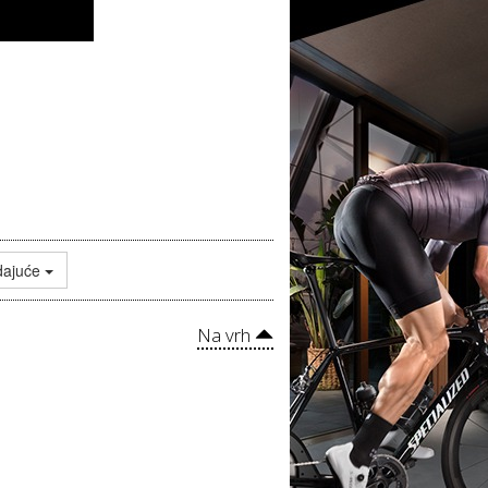
dajuće
Na vrh