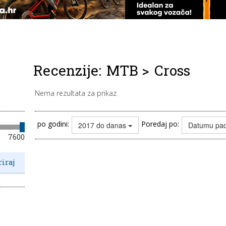
Recenzije:
MTB
>
Cross
Nema rezultata za prikaz
po godini:
Poredaj po:
2017 do danas
Datumu pa
7600