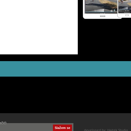
ačići
Slažem se
developed by:
Hajtek Studio