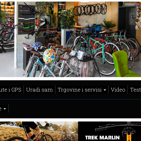
ute i GPS
Uradi sam
Trgovine i servisi
Video
Test
e