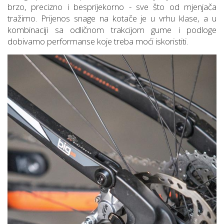
brzo, precizno i besprijekorno - sve što od mjenjača
tražimo. Prijenos snage na kotače je u vrhu klase, a u
kombinaciji sa odličnom trakcijom gume i podloge
dobivamo performanse koje treba moći iskoristiti.