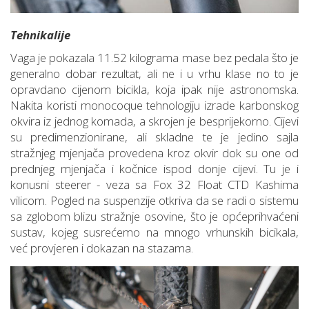
Tehnikalije
Vaga je pokazala 11.52 kilograma mase bez pedala što je
generalno dobar rezultat, ali ne i u vrhu klase no to je
opravdano cijenom bicikla, koja ipak nije astronomska.
Nakita koristi monocoque tehnologiju izrade karbonskog
okvira iz jednog komada, a skrojen je besprijekorno. Cijevi
su predimenzionirane, ali skladne te je jedino sajla
stražnjeg mjenjača provedena kroz okvir dok su one od
prednjeg mjenjača i kočnice ispod donje cijevi. Tu je i
konusni steerer - veza sa Fox 32 Float CTD Kashima
vilicom. Pogled na suspenzije otkriva da se radi o sistemu
sa zglobom blizu stražnje osovine, što je općeprihvaćeni
sustav, kojeg susrećemo na mnogo vrhunskih bicikala,
već provjeren i dokazan na stazama.