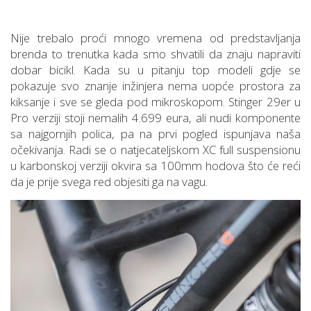
Nije trebalo proći mnogo vremena od predstavljanja
brenda to trenutka kada smo shvatili da znaju napraviti
dobar bicikl. Kada su u pitanju top modeli gdje se
pokazuje svo znanje inžinjera nema uopće prostora za
kiksanje i sve se gleda pod mikroskopom. Stinger 29er u
Pro verziji stoji nemalih 4.699 eura, ali nudi komponente
sa najgornjih polica, pa na prvi pogled ispunjava naša
očekivanja. Radi se o natjecateljskom XC full suspensionu
u karbonskoj verziji okvira sa 100mm hodova što će reći
da je prije svega red objesiti ga na vagu.