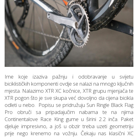
Ime koje izaziva pažnju i odobravanje u svijetu
biciklističkih komponenti ovdje se nalazi na mnogo ključnih
mjesta. Nalazimo XTR XC kočnice, XTR grupu mjenjača te
XTR pogon što je sve skupa već dovoljno da cijena bicikla
odleti u nebo. Popisu se pridružuju Sun Ringle Black Flag
Pro obruči sa pripadajučim nabama te na njima
Continentalove Race King gume u širini 2.2 inča. Paket
djeluje impresivno, a još u obzir treba uzeti geometriju
prije nego krenemo na vožnju. Čekaju nas klasični XC