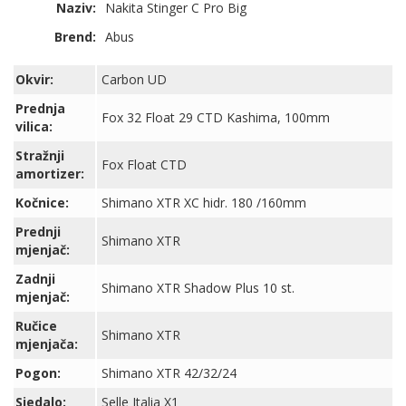
Naziv:
Nakita Stinger C Pro Big
Brend:
Abus
Okvir:
Carbon UD
Prednja
Fox 32 Float 29 CTD Kashima, 100mm
vilica:
Stražnji
Fox Float CTD
amortizer:
Kočnice:
Shimano XTR XC hidr. 180 /160mm
Prednji
Shimano XTR
mjenjač:
Zadnji
Shimano XTR Shadow Plus 10 st.
mjenjač:
Ručice
Shimano XTR
mjenjača:
Pogon:
Shimano XTR 42/32/24
Sjedalo:
Selle Italia X1