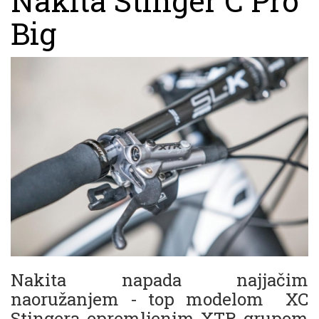
Nakita Stinger C Pro
Big
Nakita napada najjačim
naoružanjem - top modelom XC
Stingera opremljenim XTR grupom