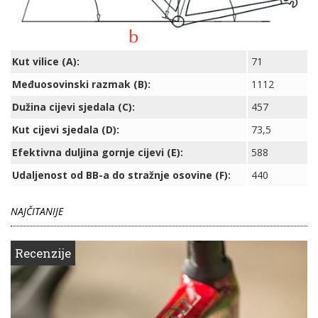
Kut vilice (A):
71
Međuosovinski razmak (B):
1112
Dužina cijevi sjedala (C):
457
Kut cijevi sjedala (D):
73,5
Efektivna duljina gornje cijevi (E):
588
Udaljenost od BB-a do stražnje osovine (F):
440
NAJČITANIJE
Recenzije