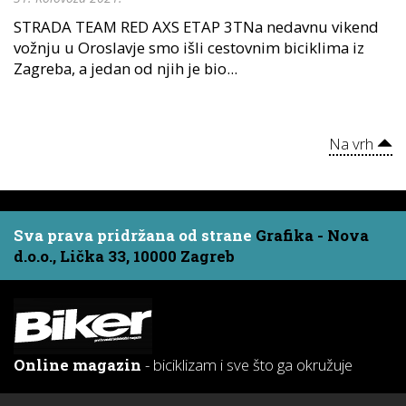
STRADA TEAM RED AXS ETAP 3TNa nedavnu vikend
vožnju u Oroslavje smo išli cestovnim biciklima iz
Zagreba, a jedan od njih je bio...
Na vrh
Sva prava pridržana od strane
Grafika - Nova
d.o.o., Lička 33, 10000 Zagreb
Online magazin
- biciklizam i sve što ga okružuje