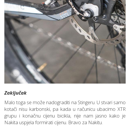
Zaključak
Malo toga se može nadograditi na Stingeru. U stvari samo
kotači nisu karbonski, pa kada u računicu ubacimo XTR
grupu i konačnu cijenu bicikla, nije nam jasno kako je
Nakita uspjela formirati cijenu. Bravo za Nakitu.