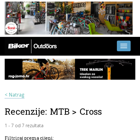
Toggle
navigati
< Natrag
Recenzije:
MTB
>
Cross
1
-
7
od
7
rezultata
Filtriraj prema cijeni: