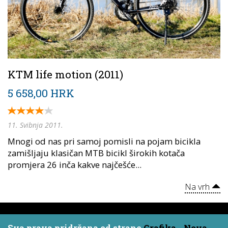
KTM life motion (2011)
5 658,00 HRK
11. Svibnja 2011.
Mnogi od nas pri samoj pomisli na pojam bicikla
zamišljaju klasičan MTB bicikl širokih kotača
promjera 26 inča kakve najčešće...
Na vrh
Sva prava pridržana od strane
Grafika - Nova