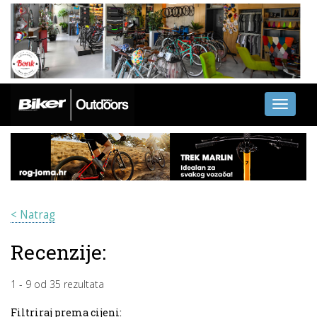
Toggle
navigati
< Natrag
Recenzije:
1
-
9
od
35
rezultata
Filtriraj prema cijeni: