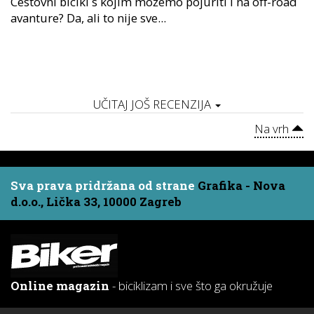
Cestovni bicikl s kojim možemo pojuriti i na off-road
avanture? Da, ali to nije sve...
UČITAJ JOŠ RECENZIJA
Na vrh
Sva prava pridržana od strane
Grafika - Nova
d.o.o., Lička 33, 10000 Zagreb
Online magazin
- biciklizam i sve što ga okružuje