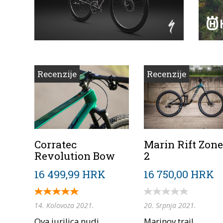
Recenzije
Recenzije
Corratec
Marin Rift Zone
Revolution Bow
2
16 499,99 HRK
16 750,00 HRK
14. Kolovoza 2021.
20. Srpnja 2021.
Ova jurilica nudi
Marinov trail