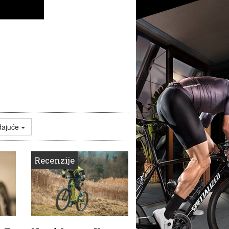
dajuće
Recenzije