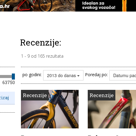
Recenzije:
1
-
9
od
165
rezultata
po godini:
Poredaj po:
2013 do danas
Datumu pa
63750
Recenzije
Recenzije