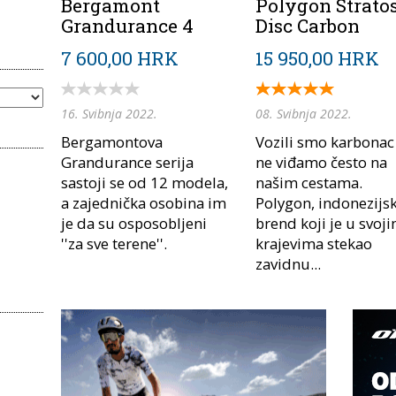
Bergamont
Polygon Stratos
Grandurance 4
Disc Carbon
7 600,00 HRK
15 950,00 HRK
16. Svibnja 2022.
08. Svibnja 2022.
Bergamontova
Vozili smo karbonac 
Grandurance serija
ne viđamo često na
sastoji se od 12 modela,
našim cestama.
a zajednička osobina im
Polygon, indonezijsk
je da su osposobljeni
brend koji je u svoj
''za sve terene''.
krajevima stekao
zavidnu...