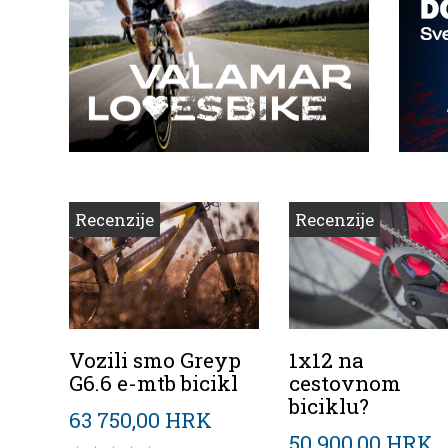
Recenzije
Recenzije
Vozili smo Greyp
1x12 na
G6.6 e-mtb bicikl
cestovnom
biciklu?
63 750,00 HRK
50 900,00 HRK