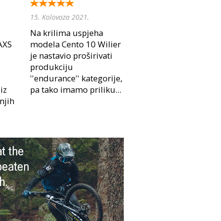
15. Kolovoza 2021.
Na krilima uspjeha
AXS
modela Cento 10 Wilier
u
je nastavio proširivati
produkciju
''endurance'' kategorije,
iz
pa tako imamo priliku...
njih