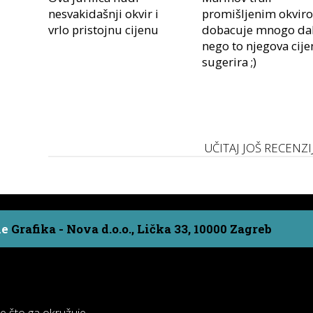
nesvakidašnji okvir i
promišljenim okvir
vrlo pristojnu cijenu
dobacuje mnogo dal
nego to njegova cije
sugerira ;)
UČITAJ JOŠ RECENZI
ne
Grafika - Nova d.o.o., Lička 33, 10000 Zagreb
ve što ga okružuje