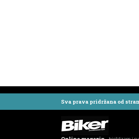
Sva prava pridržana od stra
Online magazin
- biciklizam i s