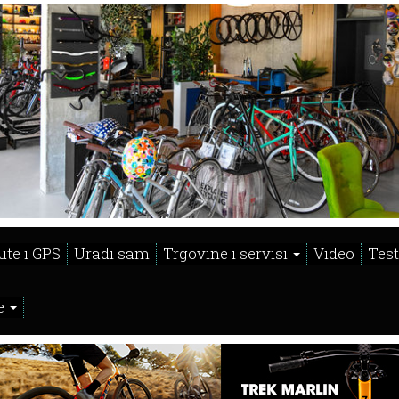
ute i GPS
Uradi sam
Trgovine i servisi
Video
Test
e