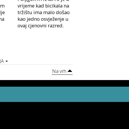
om
vrijeme kad bicikala na
je
tržištu ima malo došao
na
kao jedno osvježenje u
ovaj cjenovni razred.
JA
Na vrh