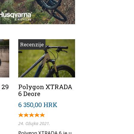
Recenzije
 29
Polygon XTRADA
6 Deore
6 350,00 HRK
24. Ožujka 2021.
Polygon XTRADA 6 je u