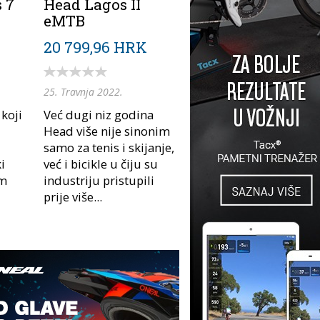
 7
Head Lagos II
eMTB
20 799,96 HRK
25. Travnja 2022.
koji
Već dugi niz godina
Head više nije sinonim
samo za tenis i skijanje,
i
već i bicikle u čiju su
im
industriju pristupili
prije više...