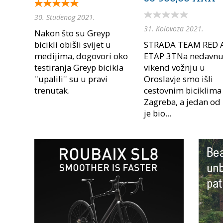
30. Studenog 2021.
31. Kolovoza 2021.
Nakon što su Greyp
bicikli obišli svijet u
STRADA TEAM RED 
medijima, dogovori oko
ETAP 3TNa nedavn
testiranja Greyp bicikla
vikend vožnju u
''upalili'' su u pravi
Oroslavje smo išli
trenutak.
cestovnim biciklima 
Zagreba, a jedan od 
je bio...