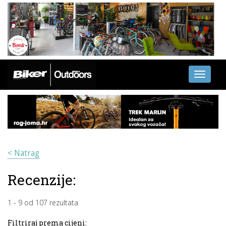
Toggle
navigati
< Natrag
Recenzije:
1
-
9
od
107
rezultata
Filtriraj prema cijeni: