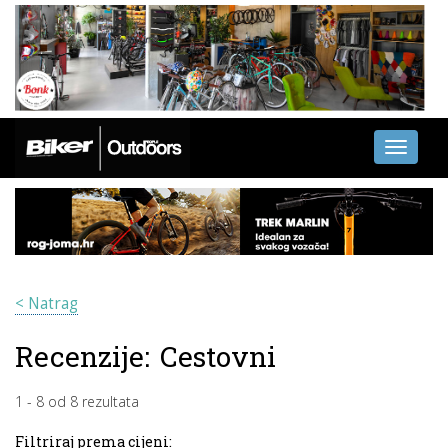
Toggle
navigati
< Natrag
Recenzije:
Cestovni
1
-
8
od
8
rezultata
Filtriraj prema cijeni: