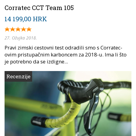
Corratec CCT Team 105
14 199,00 HRK
27. Ožujka 2018.
Pravi zimski cestovni test odradili smo s Corratec-
ovim pristupačnim karboncem za 2018-u. Ima li što
je potrebno da se izdigne...
Recenzije