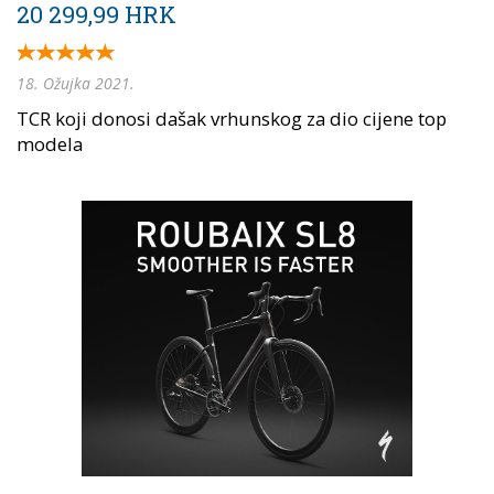
20 299,99 HRK
18. Ožujka 2021.
TCR koji donosi dašak vrhunskog za dio cijene top
modela