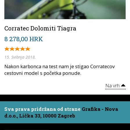
Corratec Dolomiti Tiagra
8 278,00 HRK
15. Svibnja 2018.
Nakon karbonca na test nam je stigao Corratecov
cestovni model s početka ponude.
Na vrh
Sva prava pridržana od strane
Grafika - Nova
d.o.o., Lička 33, 10000 Zagreb