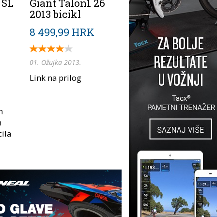
 SL
Giant Talon1 26
2013 bicikl
8 499,99 HRK
01. Ožujka 2013.
Link na prilog
m
m
cila