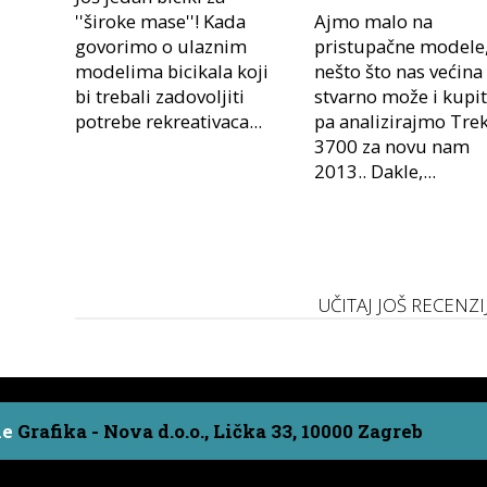
''široke mase''! Kada
Ajmo malo na
govorimo o ulaznim
pristupačne modele
modelima bicikala koji
nešto što nas većina
bi trebali zadovoljiti
stvarno može i kupit
potrebe rekreativaca...
pa analizirajmo Tre
3700 za novu nam
2013.. Dakle,...
UČITAJ JOŠ RECENZI
ne
Grafika - Nova d.o.o., Lička 33, 10000 Zagreb