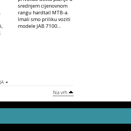
srednjem cijenovnom
,
rangu hardtail MTB-a.
Imali smo priliku voziti
i,
modele JAB 7100...
k
JA
Na vrh