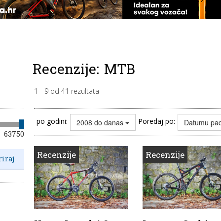
Recenzije:
MTB
1
-
9
od
41
rezultata
po godini:
Poredaj po:
2008 do danas
Datumu pa
63750
Recenzije
Recenzije