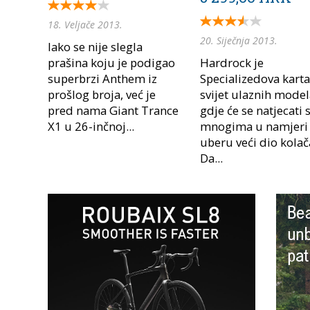
18. Veljače 2013.
20. Siječnja 2013.
Iako se nije slegla
prašina koju je podigao
Hardrock je
superbrzi Anthem iz
Specializedova karta
prošlog broja, već je
svijet ulaznih mode
pred nama Giant Trance
gdje će se natjecati 
X1 u 26-inčnoj...
mnogima u namjeri
uberu veći dio kolač
Da...