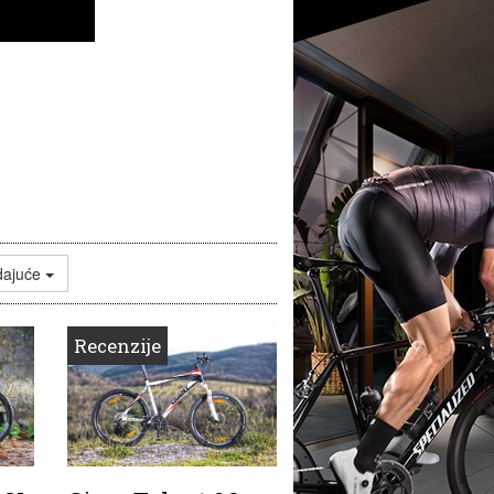
dajuće
Recenzije