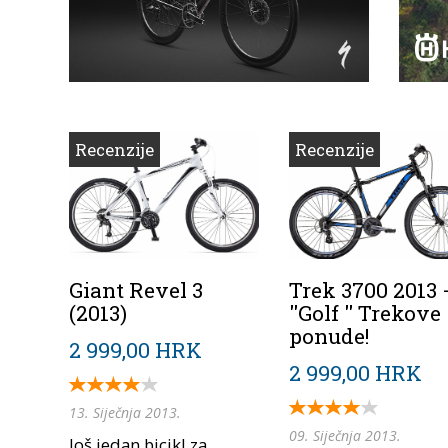
Recenzije
Recenzije
Giant Revel 3
Trek 3700 2013 
(2013)
''Golf '' Trekove
ponude!
2 999,00 HRK
2 999,00 HRK
13. Siječnja 2013.
09. Siječnja 2013.
Još jedan bicikl za