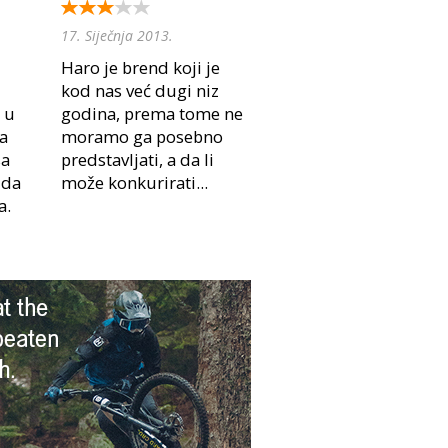
17. Siječnja 2013.
Haro je brend koji je
kod nas već dugi niz
 u
godina, prema tome ne
la
moramo ga posebno
sa
predstavljati, a da li
 da
može konkurirati...
a.