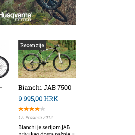
Recenzije
–
Bianchi JAB 7500
9 995,00 HRK
17. Prosinca 2012.
Bianchi je serijom JAB
privukao dosta pažnje u