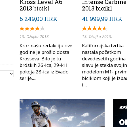
Kross Level A6
Intense Carbine
2013 bicikl
2013 bicikl
6 249,00 HRK
41 999,99 HRK
13. Ožujka 2013.
13. Ožujka 2013.
Kroz našu redakciju ove
Kalifornijska tvrtka
godine je prošlo dosta
nastala početkom
Krosseva. Bilo je tu
devedesetih godina
brdskih 26-ica, 29-ki i
slavu je stekla svoji
pokoja 28-ica iz Evado
modelom M1- prvi
serije....
biciklom koji je izba
i...