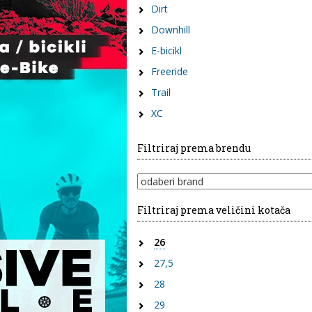
Dirt
Downhill
E-bicikl
Freeride
Trail
XC
Filtriraj prema brendu
Filtriraj prema veličini kotača
26
27,5
28
29