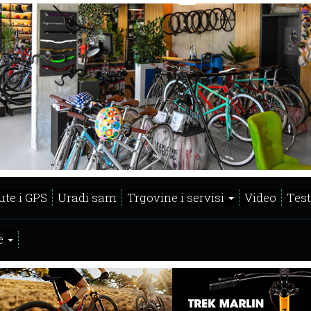
ute i GPS
Uradi sam
Trgovine i servisi
Video
Test
e