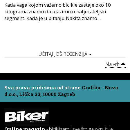
Kada vaga kojom važemo bicikle zastaje oko 10
kilograma znamo da ulazimo u natjecateljski
segment. Kada je u pitanju Nakita znamo...
UČITAJ JOŠ RECENZIJA
Na vrh
Sva prava pridržana od strane
Grafika - Nova
d.o.o., Lička 33, 10000 Zagreb
Online magazin
- biciklizam i sve što ga okružuje