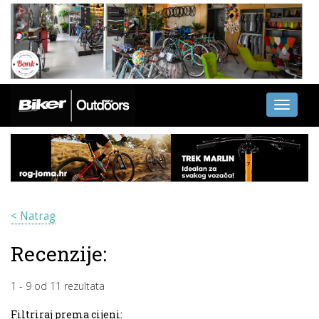
Toggle
navigati
< Natrag
Recenzije:
1
-
9
od
11
rezultata
Filtriraj prema cijeni: